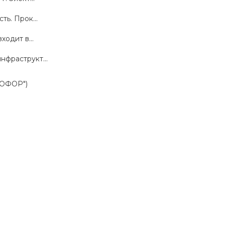
ть. Прок...
ходит в...
нфраструкт...
ЕТОФОР")