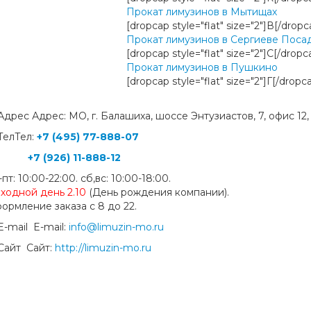
Прокат лимузинов в Мытищах
[dropcap style="flat" size="2"]В[/dr
Прокат лимузинов в Сергиеве Поса
[dropcap style="flat" size="2"]С[/dr
Прокат лимузинов в Пушкино
[dropcap style="flat" size="2"]Г[/d
Адрес: МО, г. Балашиха, шоссе Энтузиастов, 7, офис 1
Тел:
+7 (495) 77-888-07
+7 (926) 11-888-12
-пт: 10:00-22:00. сб,вс: 10:00-18:00.
ходной день
2.10
(День рождения компании).
ормление заказа с 8 до 22.
E-mail:
info@limuzin-mo.ru
Сайт:
http://limuzin-mo.ru