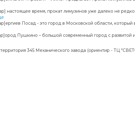
opcap] настоящее время, прокат лимузинов уже далеко не редкос
де
opcap]ергиев Посад - это город в Московской области, который в
ropcap]ород Пушкино – большой современный город с развитой и
2, территория 345 Механического завода (ориентир - ТЦ "СВ