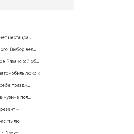
ет нестанда...
го. Выбор вел...
е Рязанской об...
томобиль люкс к...
себе праздн...
имузине пол...
езент –...
асить лю...
. Элект...