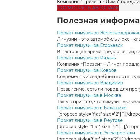
Компания "Презент - Лимо" предс
ПОСМОТРЕТЬ АВТОПАРК
Полезная информ
Прокат лимузинов Железнодорожн
Лимузин – это автомобиль люкс - кла
Прокат лимузинов Егорьевск
В настоящее время предложений, свя
Прокат лимузинов Рязань
Компания «Презент – Лимо» предлага
Прокат лимузинов Ковров
Современный свадебный кортеж уже 
Прокат лимузинов Владимир
Независимо, есть ли повод для прогу
Прокат лимузинов в Москве
Так уж принято, что лимузин вызывае
Прокат лимузинов в Балашихе
[dropcap style="flat" size="2"]П[/dr
Прокат лимузинов в Реутове
[dropcap style="flat" size="2"]Л[/dr
Прокат лимузинов в Электростали
[dropcap style="flat" size="2"]К[/dr