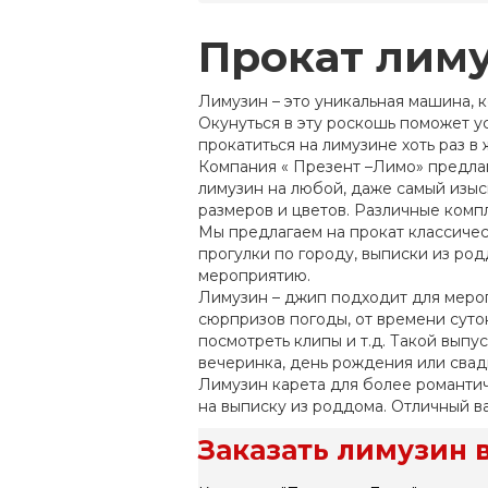
Прокат лим
Л
имузин – это уникальная машина, к
Окунуться в эту роскошь поможет ус
прокатиться на лимузине хоть раз в
Компания « Презент –Лимо» предла
лимузин на любой, даже самый изыс
размеров и цветов. Различные комп
Мы предлагаем на прокат классичес
прогулки по городу, выписки из ро
мероприятию.
Лимузин – джип подходит для мероп
сюрпризов погоды, от времени суто
посмотреть клипы и т.д. Такой вып
вечеринка, день рождения или свад
Лимузин карета для более романтич
на выписку из роддома. Отличный в
Заказать лимузин 