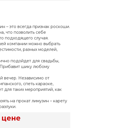
зин – это всегда признак роскоши.
а, что позволить себе
 то подходящего случая.
шей компании можно выбрать
естимости, разных моделей,
лично подойдет для свадьбы,
. Прибавит шику любому
й вечер. Независимо от
панского, спеть караоке,
т для таких мероприятий, как
ять на прокат лимузин – карету
разлуки.
 цене