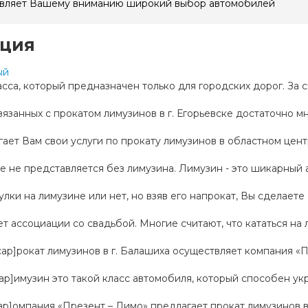
тавляет Вашему вниманию широкий выбор автомобилей
ация
ый
сса, который предназначен только для городских дорог. За сч
занных с прокатом лимузинов в г. Егорьевске достаточно мно
ет Вам свои услуги по прокату лимузинов в областном центр
не представляется без лимузина. Лимузин - это шикарный ав
лки на лимузине или нет, но взяв его напрокат, Вы сделаете 
т ассоциации со свадьбой. Многие считают, что кататься на л
opcap]рокат лимузинов в г. Балашиха осуществляет компания «Пр
opcap]имузин это такой класс автомобиля, который способен укр
opcap]омпания «Презент – Лимо» предлагает прокат лимузинов в г