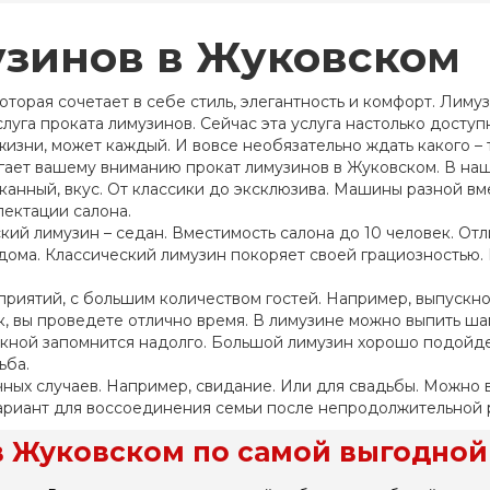
узинов в Жуковском
оторая сочетает в себе стиль, элегантность и комфорт. Лиму
луга проката лимузинов. Сейчас эта услуга настолько доступн
 жизни, может каждый. И вовсе необязательно ждать какого –
гает вашему вниманию прокат лимузинов в Жуковском. В на
канный, вкус. От классики до эксклюзива. Машины разной вм
лектации салона.
кий лимузин – седан. Вместимость салона до 10 человек. От
ддома. Классический лимузин покоряет своей грациозностью
риятий, с большим количеством гостей. Например, выпускно
к, вы проведете отлично время. В лимузине можно выпить шам
ускной запомнится надолго. Большой лимузин хорошо подойде
ьба.
ных случаев. Например, свидание. Или для свадьбы. Можно вз
ариант для воссоединения семьи после непродолжительной 
в Жуковском по самой выгодной