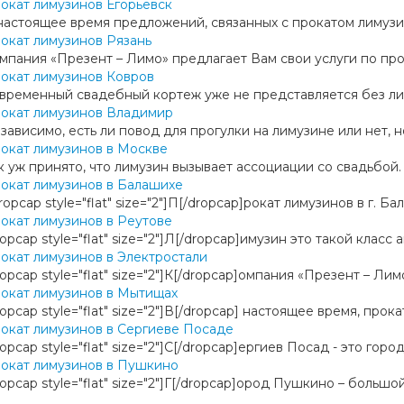
окат лимузинов Егорьевск
настоящее время предложений, связанных с прокатом лимузино
окат лимузинов Рязань
мпания «Презент – Лимо» предлагает Вам свои услуги по про
окат лимузинов Ковров
временный свадебный кортеж уже не представляется без лиму
окат лимузинов Владимир
зависимо, есть ли повод для прогулки на лимузине или нет, но
окат лимузинов в Москве
к уж принято, что лимузин вызывает ассоциации со свадьбой. 
окат лимузинов в Балашихе
ropcap style="flat" size="2"]П[/dropcap]рокат лимузинов в г. 
окат лимузинов в Реутове
ropcap style="flat" size="2"]Л[/dropcap]имузин это такой класс
окат лимузинов в Электростали
ropcap style="flat" size="2"]К[/dropcap]омпания «Презент – Лим
окат лимузинов в Мытищах
ropcap style="flat" size="2"]В[/dropcap] настоящее время, прок
окат лимузинов в Сергиеве Посаде
ropcap style="flat" size="2"]С[/dropcap]ергиев Посад - это гор
окат лимузинов в Пушкино
ropcap style="flat" size="2"]Г[/dropcap]ород Пушкино – больш