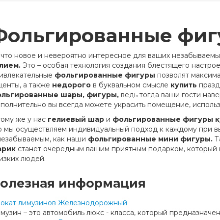
Фольгированные фиг
что новое и невероятно интересное для ваших незабываем
лием.
Это – особая технология создания блестящего настрое
ивлекательные
фольгированные фигуры
позволят максима
центы, а также
недорого
в буквальном смысле
купить
празд
льгированные шары, фигуры,
ведь тогда ваши гости нав
полнительно вы всегда можете украсить помещение, исполь
тому же у нас
гелиевый шар
и
фольгированные фигуры к
о мы осуществляем индивидуальный подход к каждому при 
незабываемым, как наши
фольгированные мини фигуры.
Т
арик
станет очередным вашим приятным подарком, который 
изких людей.
олезная информация
окат лимузинов Железнодорожный
музин – это автомобиль люкс - класса, который предназначен 