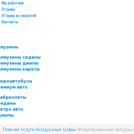
Мы работаем
Отзывы
Отзывы из соцсетей
Контакты
имузины
имузины седаны
имузины джипы
имузины кареты
кроавтобусы
емиум авто
абриолеты
Cеданы
етро авто
Джипы
Главная
Услуги
Воздушные Шары
Фольгированные фигуры с