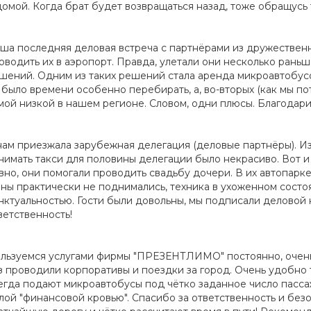
домой. Когда брат будет возвращаться назад, тоже обращусь 
ша последняя деловая встреча с партнёрами из дружествен
оводить их в аэропорт. Правда, улетали они несколько рань
шений. Одним из таких решений стала аренда микроавтобусов
 было времени особенно перебирать, а, во-вторых (как мы п
мой низкой в нашем регионе. Словом, одни плюсы. Благодари
нам приезжала зарубежная делегация (деловые партнёры). Из
нимать такси для половины делегации было некрасиво. Вот и
вно, они помогали проводить свадьбу дочери. В их автопарк
ны практически не поднимались, техника в ухоженном состоян
нктуальностью. Гости были довольны, мы подписали деловой 
ветственность!
льзуемся услугами фирмы "ПРЕЗЕНТЛИМО" постоянно, очень ч
з проводили корпоративы и поездки за город. Очень удобно 
егда подают микроавтобусы под чётко заданное число пасса
лой "финансовой кровью". Спасибо за ответственность и без