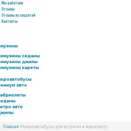
Мы работаем
Отзывы
Отзывы из соцсетей
Контакты
имузины
имузины седаны
имузины джипы
имузины кареты
кроавтобусы
емиум авто
абриолеты
Cеданы
етро авто
Джипы
Главная
Микроавтобусы для встречи в аэропорту