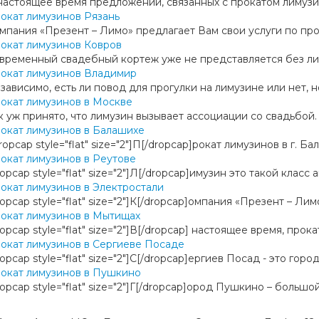
настоящее время предложений, связанных с прокатом лимузино
окат лимузинов Рязань
мпания «Презент – Лимо» предлагает Вам свои услуги по про
окат лимузинов Ковров
временный свадебный кортеж уже не представляется без лиму
окат лимузинов Владимир
зависимо, есть ли повод для прогулки на лимузине или нет, но
окат лимузинов в Москве
к уж принято, что лимузин вызывает ассоциации со свадьбой. 
окат лимузинов в Балашихе
ropcap style="flat" size="2"]П[/dropcap]рокат лимузинов в г. 
окат лимузинов в Реутове
ropcap style="flat" size="2"]Л[/dropcap]имузин это такой класс
окат лимузинов в Электростали
ropcap style="flat" size="2"]К[/dropcap]омпания «Презент – Лим
окат лимузинов в Мытищах
ropcap style="flat" size="2"]В[/dropcap] настоящее время, прок
окат лимузинов в Сергиеве Посаде
ropcap style="flat" size="2"]С[/dropcap]ергиев Посад - это гор
окат лимузинов в Пушкино
ropcap style="flat" size="2"]Г[/dropcap]ород Пушкино – больш