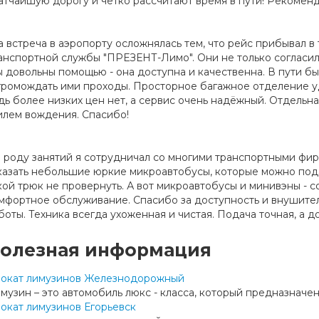
атчайшую дорогу и чётко рассчитают время в пути! Рекомен
а встреча в аэропорту осложнялась тем, что рейс прибывал в
анспортной службы "ПРЕЗЕНТ-Лимо". Они не только согласил
 довольны помощью - она доступна и качественна. В пути бы
громождать ими проходы. Просторное багажное отделение 
дь более низких цен нет, а сервис очень надёжный. Отдельн
илем вождения. Спасибо!
 роду занятий я сотрудничал со многими транспортными фир
казать небольшие юркие микроавтобусы, которые можно подав
кой трюк не провернуть. А вот микроавтобусы и минивэны - с
мфортное обслуживание. Спасибо за доступность и внушитель
боты. Техника всегда ухоженная и чистая. Подача точная, а д
олезная информация
окат лимузинов Железнодорожный
музин – это автомобиль люкс - класса, который предназначен 
окат лимузинов Егорьевск