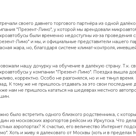
тречали своего давнего торгового партнёра из одной далёко
мпания "Презент-Лимо", у которой мы арендовали микроавтоб
кроавтобусы были временно недоступны из-за проведения ср
резент-Лимо" и мы, и официальные представители нашего па
асная жара, но, благодаря системе климат-контроля, имевшей
овожали нашу дочурку на обучение в далёкую страну. Т.к. св
кроавтобусы у компании "Презент-Лимо". Поездка вышла дово
жливо, корректно. Особо не разгонялся, но и не тянул время
зад. К тому же не пришлось отдавать за это свои последние д
кже нам не пришлось кататься на шедеврах местного автопр
шин.
жно было встретить одного близкого родственника, с которым,
один из московских аэропортов рейсом из Иркутска. Что делат
стных аэропортах? К счастью, его величество Интернет подс
мо". Хоть и живу я далековато от Москвы (хоть и в пределах