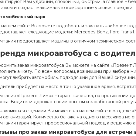
рантируют Вам удобный, спокойный, быстрый, а главное – без
гажом и создаст максимально комфортные условия поездки.
томобильный парк
 нашем сайте Вы можете подобрать и заказать наиболее по
едоставляет следующие модели: Mercedes Benz, Ford Transit.
мпания предоставляет машины в отличном техническом сост
ренда микроавтобуса с водите
ормить заказ микроавтобуса Вы можете на сайте «Презент Л
полнить анкету. По всем вопросам, возникшим при выборе м
могут выбрать автомобиль, подходящий для Вашей ситуации.
дитель прибудет на место в точно указанное время, встретит
мпания «Презент Лимо» – гарант качества, на протяжении д
асса. Водители дорожат своим опытом и заработанной репута
накомиться с ценами Вы можете на нашем сайте в разделе «
я организаций. Количество багажа на одного пассажира не 
мпания гарантирует профессиональный подход к решению а
тзывы про заказ микроавтобуса для встречи 